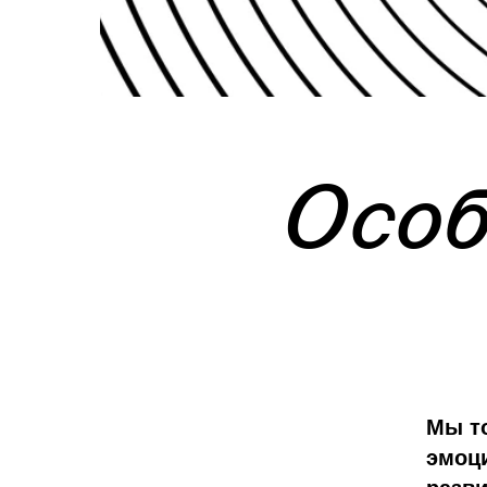
Осо
Мы то
эмоц