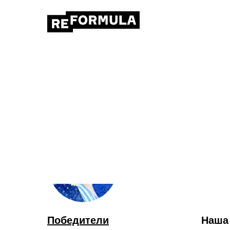
С
и р
Победители
Наша