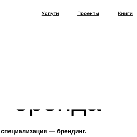
Услуги
Проекты
Книги
оздание
азвитие
бренда
 специализация — брендинг.