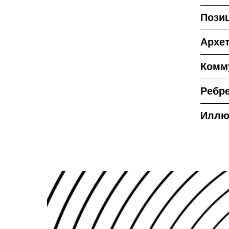
Пози
Архе
Комм
Ребре
Иллю