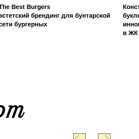
The Best Burgers
Конс
эстетский брендинг для бунтарской
букл
сети бургерных
инно
в ЖК
ют
.